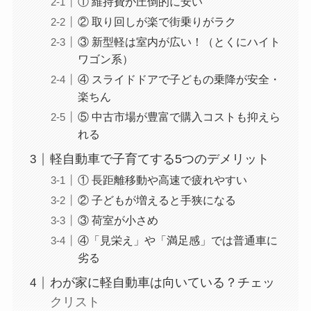
① 維持費が圧倒的に安い
② 取り回しが楽で街乗りがラク
③ 新型軽は室内が広い！（とくにハイト
ワゴン系）
④ スライドドアで子どもの乗降が安全・
楽ちん
⑤ 中古市場が豊富で購入コストも抑えら
れる
軽自動車で子育てする5つのデメリット
① 長距離移動や高速で疲れやすい
② 子どもが増えると手狭になる
③ 荷室が小さめ
④「見栄え」や「満足感」では普通車に
劣る
わが家に軽自動車は向いている？チェッ
クリスト